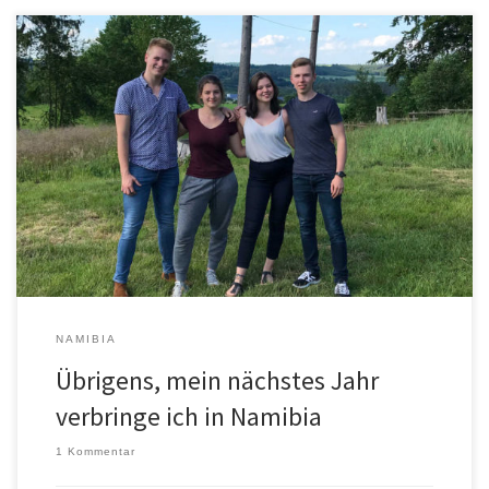
„Übrigens, mein nächstes Jahr verbringe ich in Namibia.“ Ungefähr
so habe ich vielen Menschen von meinen Plänen nach dem Abitur
berichtet. Die spontanen Reaktionen auf diesen Satz waren
unterschiedlicher wie sie nicht hätten sein können: Manche
Schulfreunde haben mich gefragt, wie ich denn darauf gekommen
wäre und einige sind sich […]
NAMIBIA
Übrigens, mein nächstes Jahr
verbringe ich in Namibia
1 Kommentar