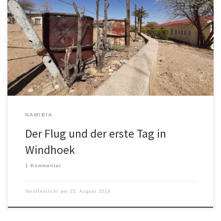
Als ich am 23. August morgens aufgewacht bin, hatte ich tatsächlich
ein ähnliches Gefühl wie vor ein paar Monaten am Morgen vor
einer Abiturklausur: Beide Male hat man sich auf einen Tag über
einen längeren Zeitraum vorbereitet und jetzt ist man gespannt,
was auf einen zukommt. Am Flughafen angekommen, war […]
NAMIBIA
Der Flug und der erste Tag in
Windhoek
1 Kommentar
Veröffentlicht am
25. August 2019